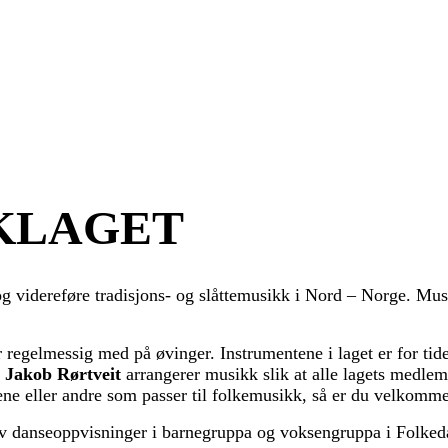
KLAGET
g videreføre tradisjons- og slåttemusikk i Nord – Norge. Mu
egelmessig med på øvinger. Instrumentene i laget er for tiden f
r Jakob Rørtveit
arrangerer musikk slik at alle lagets medlem
tene eller andre som passer til folkemusikk, så er du velkomme
 av danseoppvisninger i barnegruppa og voksengruppa i Folkeda