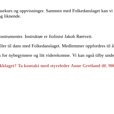
nsekurs og oppvisninger. Sammen med Folkedanslaget
kan vi
 og liknende.
instrumenter. Instruktør er fiolinist Jakob Rørtveit.
ller til dans med Folkedanslaget. Medlemmer oppfordres til 
 for nybegynnere og litt viderekomne. Vi kan også tilby underv
ikklaget? Ta kontakt med styreleder Anne Gretland tlf. 90
romsø