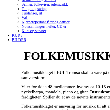
Salmer, folkeviser, julemusikk
Tango og swing
Turdanser, ril
Vals
Kjernerepertoar låter og danser
Notesamlinger/-hefter, CD'er
Kurs og stevner
KURS
BILDER
FOLKEMUSIK
Folkemusikklaget i BUL Tromsø skal ta vare på o
samværsform.
Vi er for tiden 48 medlemmer, hvorav ca 10-15 er r
nyckelharpa, mandola, piano og gitar.
Instruktø
ferdigheter. Spiller du et av de nevnte instrumen
Folkemusikklaget er ansvarlig for musikk til alt