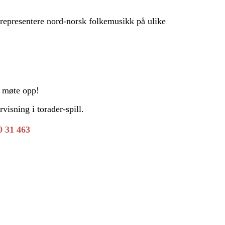
 representere nord-norsk folkemusikk på ulike
å møte opp!
isning i torader-spill.
0 31 463