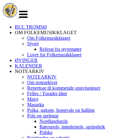
Veksle
navigasjon
BUL TROMSØ
OM FOLKEMUSIKKLAGET
Om Folkemusikklaget
Styret
Referat fra styremøter
Lover for Folkemusikklaget
ØVINGER
KALENDER
NOTEARKIV
NOTEARKIV
Om notearkivet
Repertoar til kommende oppvisninger
Felles / Torader-låter
Marsj
Masurka
Polka, galopp, hoppvals og halling
Pols og springar
Nordlandspols
Rørospols, trønderpols, springleik
Polska
Reinlender og schottis