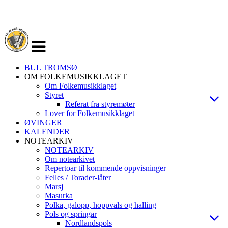
Veksle
navigasjon
BUL TROMSØ
OM FOLKEMUSIKKLAGET
Om Folkemusikklaget
Styret
Referat fra styremøter
Lover for Folkemusikklaget
ØVINGER
KALENDER
NOTEARKIV
NOTEARKIV
Om notearkivet
Repertoar til kommende oppvisninger
Felles / Torader-låter
Marsj
Masurka
Polka, galopp, hoppvals og halling
Pols og springar
Nordlandspols