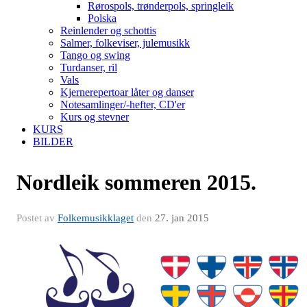
Rørospols, trønderpols, springleik
Polska
Reinlender og schottis
Salmer, folkeviser, julemusikk
Tango og swing
Turdanser, ril
Vals
Kjernerepertoar låter og danser
Notesamlinger/-hefter, CD'er
Kurs og stevner
KURS
BILDER
Nordleik sommeren 2015.
Postet av
Folkemusikklaget
den
27. jan 2015