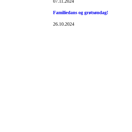
07.11.2024
Familiedans og grøtsøndag!
26.10.2024
Folkemusikklaget BUL T
Richard Withs plass 2, 9008 TROMSØ
Org. nr.: 935671671
+ 47 77 60 70 15
lagskontoret@bul-tromso.no
Personvern