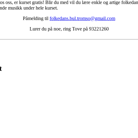
s oss, er kurset gratis! Blir du med vil du lære enkle og artige folked
ende musikk under hele kurset.
Påmelding til
folkedans.bul.tromso@gmail.com
Lurer du på noe, ring Tove på 93221260
t