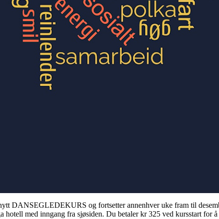
 nytt DANSEGLEDEKURS og fortsetter annenhver uke fram til desember. 
hotell med inngang fra sjøsiden. Du betaler kr 325 ved kursstart for å 