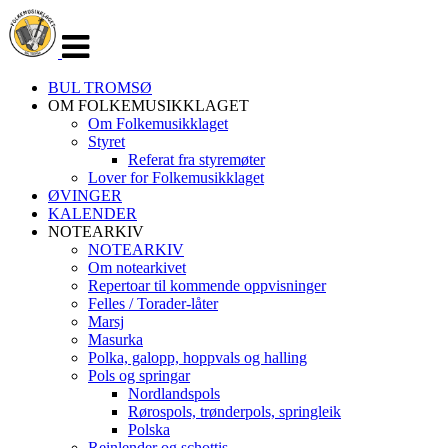
Veksle
navigasjon
BUL TROMSØ
OM FOLKEMUSIKKLAGET
Om Folkemusikklaget
Styret
Referat fra styremøter
Lover for Folkemusikklaget
ØVINGER
KALENDER
NOTEARKIV
NOTEARKIV
Om notearkivet
Repertoar til kommende oppvisninger
Felles / Torader-låter
Marsj
Masurka
Polka, galopp, hoppvals og halling
Pols og springar
Nordlandspols
Rørospols, trønderpols, springleik
Polska
Reinlender og schottis