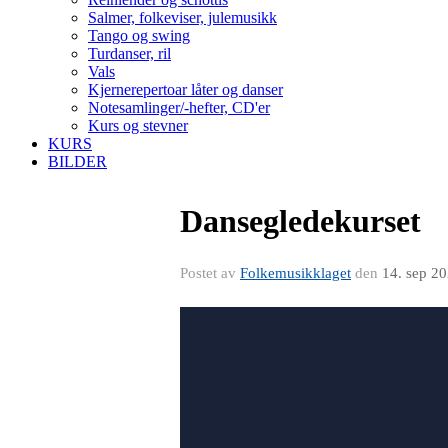
Salmer, folkeviser, julemusikk
Tango og swing
Turdanser, ril
Vals
Kjernerepertoar låter og danser
Notesamlinger/-hefter, CD'er
Kurs og stevner
KURS
BILDER
Dansegledekurset
Postet av
Folkemusikklaget
den
14. sep 2