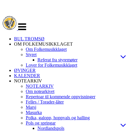
Veksle
navigasjon
BUL TROMSØ
OM FOLKEMUSIKKLAGET
Om Folkemusikklaget
Styret
Referat fra styremøter
Lover for Folkemusikklaget
ØVINGER
KALENDER
NOTEARKIV
NOTEARKIV
Om notearkivet
Repertoar til kommende oppvisninger
Felles / Torader-låter
Marsj
Masurka
Polka, galopp, hoppvals og halling
Pols og springar
Nordlandspols