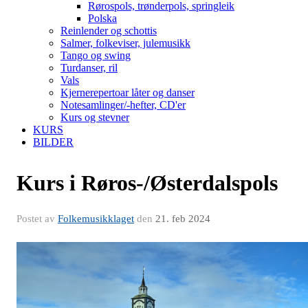
Rørospols, trønderpols, springleik
Polska
Reinlender og schottis
Salmer, folkeviser, julemusikk
Tango og swing
Turdanser, ril
Vals
Kjernerepertoar låter og danser
Notesamlinger/-hefter, CD'er
Kurs og stevner
KURS
BILDER
Kurs i Røros-/Østerdalspols
Postet av
Folkemusikklaget
den
21. feb 2024