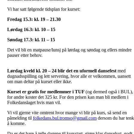
Vi har satt følgende tidsplan for kurset:
Fredag 15.3: kl. 19 – 21.30
Lørdag 16.3: kl. 10 – 15
Søndag 17.3: kl. 11 – 15
Det vil bli en matpause/lunsj på lørdag og søndag og ellers mindre
pauser etter behov.
Lørdag kveld kl. 20 – 24 blir det en uformell dansefest
med
dugnadsspilling og lett servering, hvor alle er velkommen, uansett
om man deltar på kurset eller ikke.
Kurset er gratis for medlemmer i TUF
(og dermed også i BUL),
for andre koster det 325 kr. For den prisen kan man bli medlem i
Folkedanslaget hvis man vil.
Vi vil gjerne vite omtrent hvor mange vi blir på kurs, så send en
påmelding til
folkedans.bul.tromso@gmail.com
dersom du har tenk
å komme.
Da er det bare å telle dagene til kursstart, gjøre klar danselyst, godt