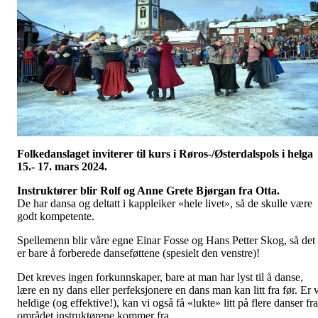
Folkedanslaget inviterer til kurs i Røros-/Østerdalspols i helga
15.- 17. mars 2024.
Instruktører blir Rolf og Anne Grete Bjørgan fra Otta.
De har dansa og deltatt i kappleiker «hele livet», så de skulle være
godt kompetente.
Spellemenn blir våre egne Einar Fosse og Hans Petter Skog, så det
er bare å forberede danseføttene (spesielt den venstre)!
Det kreves ingen forkunnskaper, bare at man har lyst til å danse,
lære en ny dans eller perfeksjonere en dans man kan litt fra før. Er v
heldige (og effektive!), kan vi også få «lukte» litt på flere danser fra
området instruktørene kommer fra.