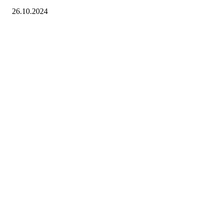
26.10.2024
Folkemusikklaget BUL
Tromsø
Richard Withs plass 2, 9008 TROMSØ
Org. nr.: 935671671
+ 47 77 60 70 15
lagskontoret@bul-tromso.no
Personvern
Bli medlem!