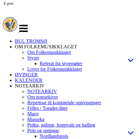
E-post
Veksle
navigasjon
BUL TROMSØ
OM FOLKEMUSIKKLAGET
Om Folkemusikklaget
Styret
Referat fra styremøter
Lover for Folkemusikklaget
ØVINGER
KALENDER
NOTEARKIV
NOTEARKIV
Om notearkivet
Repertoar til kommende oppvisninger
Felles / Torader-låter
Marsj
Masurka
Polka, galopp, hoppvals og halling
Pols og springar
Nordlandspols