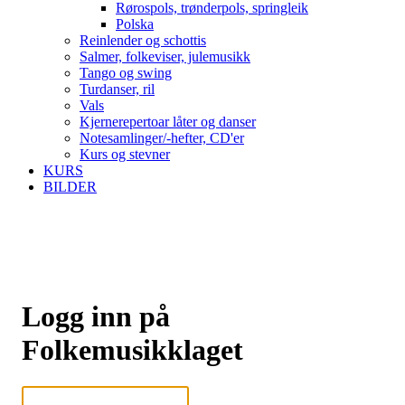
Rørospols, trønderpols, springleik
Polska
Reinlender og schottis
Salmer, folkeviser, julemusikk
Tango og swing
Turdanser, ril
Vals
Kjernerepertoar låter og danser
Notesamlinger/-hefter, CD'er
Kurs og stevner
KURS
BILDER
Logg inn på
Folkemusikklaget