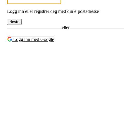
Logg inn eller registrer deg med din e-postadresse
Neste
eller
Logg inn med Google
Folkemusikklaget BUL
Tromsø
Richard Withs plass 2, 9008 TROMSØ
Org. nr.: 935671671
+ 47 77 60 70 15