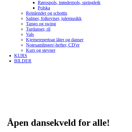
Rørospols, trønderpols, springleik
Polska
Reinlender og schottis
Salmer, folkeviser, julemusikk
Tango og swing
Turdanser, ril
Vals
Kjernerepertoar låter og danser
Notesamlinger/-hefter, CD'er
Kurs og stevner
KURS
BILDER
Åpen dansekveld for alle!