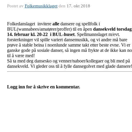
Postet av
Folkemusikklaget
den
17. okt 2018
Folkedanslaget invitere
alle
dansere og spellfolk i
BUL(wannabees/amatører/proffer) til en åpen
dansekveld torsdag
14. februar kl. 20-22 i BUL-huset
. Spellmannslaget m/evt.
forsterkninger vil spille variert dansemusikk, og vi andre må bare
prøve å stable beina i noenlunde samme takt etter beste evne. Vi er
ganske gode på sosiale danser, så ingen må frykte at de ikke kan n
til å være med!
Så ta med deg dansesko og venner/naboer/kollegaer og bli med på
dansekveld. Vi gleder oss til å fylle dansegolvet med glade dansere
Logg inn for å skrive en kommentar.
Folkemusikklaget BUL
Tromsø