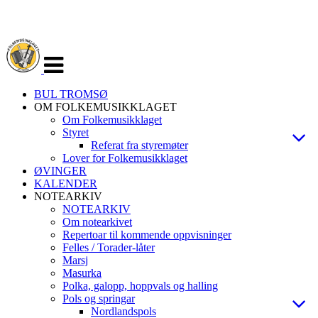
Veksle
navigasjon
BUL TROMSØ
OM FOLKEMUSIKKLAGET
Om Folkemusikklaget
Styret
Referat fra styremøter
Lover for Folkemusikklaget
ØVINGER
KALENDER
NOTEARKIV
NOTEARKIV
Om notearkivet
Repertoar til kommende oppvisninger
Felles / Torader-låter
Marsj
Masurka
Polka, galopp, hoppvals og halling
Pols og springar
Nordlandspols