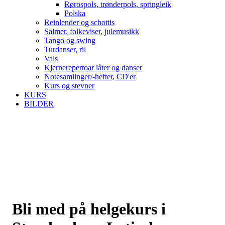
Rørospols, trønderpols, springleik
Polska
Reinlender og schottis
Salmer, folkeviser, julemusikk
Tango og swing
Turdanser, ril
Vals
Kjernerepertoar låter og danser
Notesamlinger/-hefter, CD'er
Kurs og stevner
KURS
BILDER
Bli med på helgekurs i