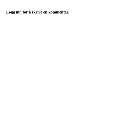
Logg inn for å skrive en kommentar.
Folkemusikklaget BUL
Tromsø
Richard Withs plass 2, 9008 TROMSØ
Org. nr.: 935671671
+ 47 77 60 70 15
lagskontoret@bul-tromso.no
Personvern
Bli medlem!