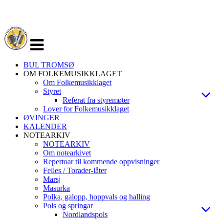
Veksle
navigasjon
BUL TROMSØ
OM FOLKEMUSIKKLAGET
Om Folkemusikklaget
Styret
Referat fra styremøter
Lover for Folkemusikklaget
ØVINGER
KALENDER
NOTEARKIV
NOTEARKIV
Om notearkivet
Repertoar til kommende oppvisninger
Felles / Torader-låter
Marsj
Masurka
Polka, galopp, hoppvals og halling
Pols og springar
Nordlandspols