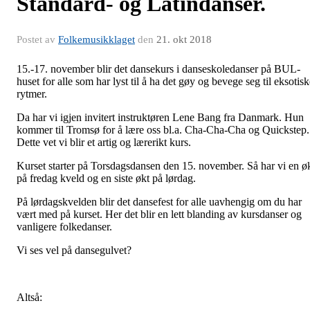
Standard- og Latindanser.
Postet av
Folkemusikklaget
den
21. okt 2018
15.-17. november blir det dansekurs i danseskoledanser på BUL-
huset for alle som har lyst til å ha det gøy og bevege seg til eksotis
rytmer.
Da har vi igjen invitert instruktøren Lene Bang fra Danmark. Hun
kommer til Tromsø for å lære oss bl.a. Cha-Cha-Cha og Quickstep.
Dette vet vi blir et artig og lærerikt kurs.
Kurset starter på Torsdagsdansen den 15. november. Så har vi en ø
på fredag kveld og en siste økt på lørdag.
På lørdagskvelden blir det dansefest for alle uavhengig om du har
vært med på kurset. Her det blir en lett blanding av kursdanser og
vanligere folkedanser.
Vi ses vel på dansegulvet?
Altså: