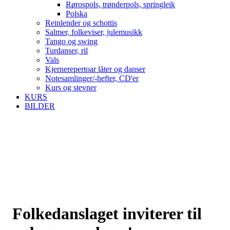
Rørospols, trønderpols, springleik
Polska
Reinlender og schottis
Salmer, folkeviser, julemusikk
Tango og swing
Turdanser, ril
Vals
Kjernerepertoar låter og danser
Notesamlinger/-hefter, CD'er
Kurs og stevner
KURS
BILDER
Folkedanslaget inviterer til