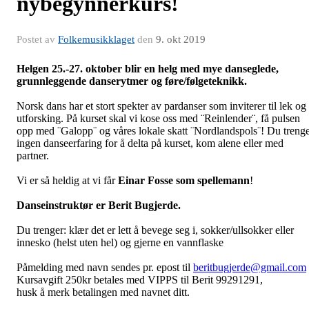
nybegynnerkurs!
Postet av
Folkemusikklaget
den
9. okt 2019
Helgen 25.-27. oktober blir en helg med mye danseglede,
grunnleggende danserytmer og føre/følgeteknikk.
Norsk dans har et stort spekter av pardanser som inviterer til lek og
utforsking. På kurset skal vi kose oss med ¨Reinlender¨, få pulsen
opp med ¨Galopp¨ og våres lokale skatt ¨Nordlandspols¨! Du treng
ingen danseerfaring for å delta på kurset, kom alene eller med
partner.
Vi er så heldig at vi får
Einar Fosse som spellemann
!
Danseinstruktør er Berit Bugjerde.
Du trenger: klær det er lett å bevege seg i, sokker/ullsokker eller
innesko (helst uten hel) og gjerne en vannflaske
Påmelding med navn sendes pr. epost til
beritbugjerde@gmail.com
Kursavgift 250kr betales med VIPPS til Berit 99291291,
husk å merk betalingen med navnet ditt.