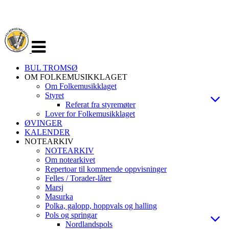
Veksle
navigasjon
BUL TROMSØ
OM FOLKEMUSIKKLAGET
Om Folkemusikklaget
Styret
Referat fra styremøter
Lover for Folkemusikklaget
ØVINGER
KALENDER
NOTEARKIV
NOTEARKIV
Om notearkivet
Repertoar til kommende oppvisninger
Felles / Torader-låter
Marsj
Masurka
Polka, galopp, hoppvals og halling
Pols og springar
Nordlandspols