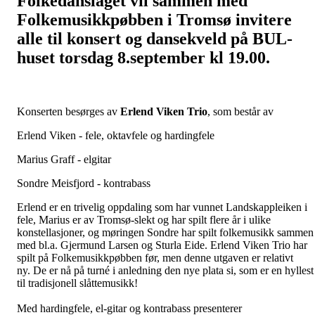
Folkedanslaget vil sammen med
Folkemusikkpøbben i Tromsø invitere
alle
til
konsert og dansekveld på BUL-
huset torsdag 8.september kl 19.00.
Konserten besørges av
Erlend Viken Trio
, som består av
Erlend Viken - fele, oktavfele og hardingfele
Marius Graff - elgitar
Sondre Meisfjord - kontrabass
Erlend er en trivelig oppdaling som har vunnet Landskappleiken i
fele, Marius er av Tromsø-slekt og har spilt flere år i ulike
konstellasjoner, og møringen Sondre har spilt folkemusikk sammen
med bl.a. Gjermund Larsen og Sturla Eide. Erlend Viken Trio har
spilt på Folkemusikkpøbben før, men denne utgaven er relativt
ny. De er nå på turné i anledning den nye plata si, som er en hyllest
til tradisjonell slåttemusikk!
Med hardingfele, el-gitar og kontrabass presenterer