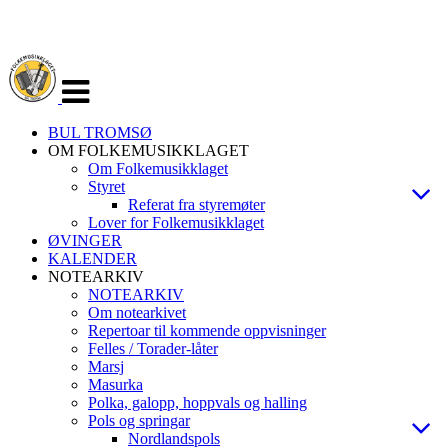
Veksle
navigasjon
BUL TROMSØ
OM FOLKEMUSIKKLAGET
Om Folkemusikklaget
Styret
Referat fra styremøter
Lover for Folkemusikklaget
ØVINGER
KALENDER
NOTEARKIV
NOTEARKIV
Om notearkivet
Repertoar til kommende oppvisninger
Felles / Torader-låter
Marsj
Masurka
Polka, galopp, hoppvals og halling
Pols og springar
Nordlandspols