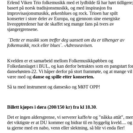
Erlend Viken Trio folkemusikk med et lydbilde få har hørt tidligere
basert på norsk tradisjonsmusikk, og med inspirasjon fra
improvisasjonsmusikk, ørkenblues og rock. Trioen har spilt
konserter i store deler av Europa, og gjennom sine energiske
liveopptredener har de skaffet seg mange fans på tvers av
sjangergrensene.
¨Dette er musikk som treffer deg uansett om du er tilhenger av
folkemusikk, rock eller blues¨
. -
Adresseavisen.
Kvelden er et samarbeid mellom Folkemusikkpøbben og
Folkedanslaget i BUL, og kan derfor betraktes som en pangstart fo
dansehøsten-22. Vi håper derfor på stort frammøte, og at mange vil
være med og
danse og spille etter konserten.
Så ta med instrument og dansesko og MØT OPP!
Billett kjøpes i døra (200/150 kr) fra kl 18.30
.
Det er ingen aldersgrense, vi serverer kaffe/te og "nåkka attåt", me
det viktigste er at DU kommer og bidrar til en hyggelig kveld.... og
ta gjerne med en nabo, venn eller slektning, så blir vi enda fler!