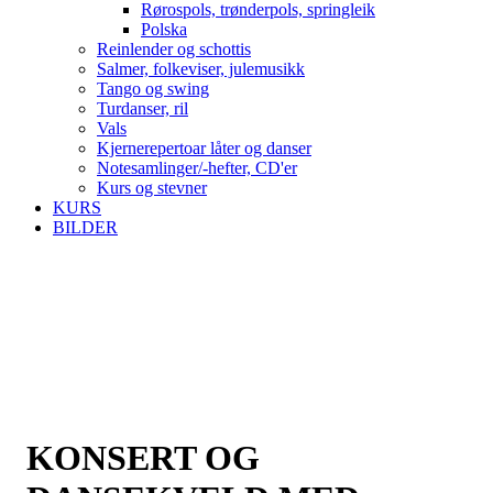
Rørospols, trønderpols, springleik
Polska
Reinlender og schottis
Salmer, folkeviser, julemusikk
Tango og swing
Turdanser, ril
Vals
Kjernerepertoar låter og danser
Notesamlinger/-hefter, CD'er
Kurs og stevner
KURS
BILDER
KONSERT OG