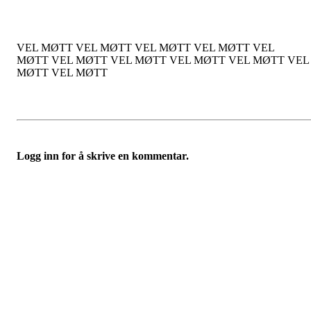
VEL MØTT VEL MØTT VEL MØTT VEL MØTT VEL
MØTT VEL MØTT VEL MØTT VEL MØTT VEL MØTT VEL
MØTT VEL MØTT
Logg inn for å skrive en kommentar.
Folkemusikklaget BUL
Tromsø
Richard Withs plass 2, 9008 TROMSØ
Org. nr.: 935671671