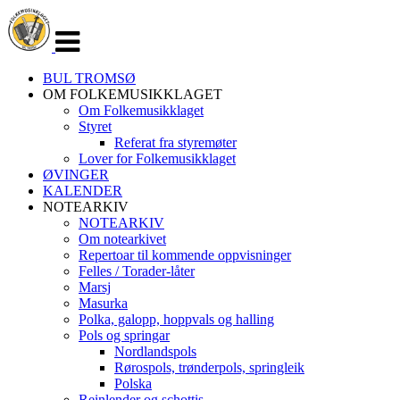
Veksle
navigasjon
BUL TROMSØ
OM FOLKEMUSIKKLAGET
Om Folkemusikklaget
Styret
Referat fra styremøter
Lover for Folkemusikklaget
ØVINGER
KALENDER
NOTEARKIV
NOTEARKIV
Om notearkivet
Repertoar til kommende oppvisninger
Felles / Torader-låter
Marsj
Masurka
Polka, galopp, hoppvals og halling
Pols og springar
Nordlandspols
Rørospols, trønderpols, springleik
Polska
Reinlender og schottis