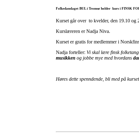
Folkedanslaget BUL i Tromsø holder kurs i FINSK
Kurset går over to kvelder, den 19.10 og 
Kurslæreren er Nadja Niva.
Kurset er gratis for medlemmer i Norskf
Nadja forteller:
Vi skal lære finsk folketan
musikken
og jobbe mye med hvordans
dan
Høres dette spenndende, bli med på kurset 