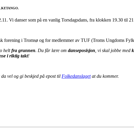
 FOLKETANGO.
2.11. Vi danser som på en vanlig Torsdagsdans, fra klokken 19.30 til 
insk forening i Tromsø og for medlemmer av TUF (Troms Ungdoms Fylk
go helt
fra grunnen
. Du får lære om
danseposisjon
, vi skal jobbe med
k
se i riktig takt
!
da vel og gi beskjed på epost til
Folkedanslaget
at du kommer.