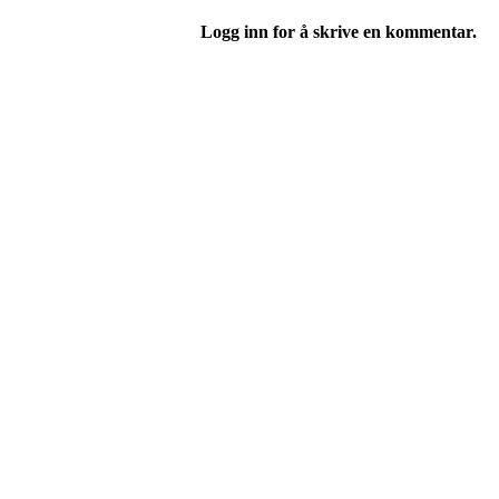
Logg inn for å skrive en kommentar.
Folkemusikklaget BUL T
Richard Withs plass 2, 9008 TROMSØ
Org. nr.: 935671671
+ 47 77 60 70 15
lagskontoret@bul-tromso.no
Personvern
Trykk her for innmelding