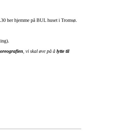
21.30 her hjemme på BUL huset i Tromsø.
ing).
oreografien
, vi skal øve på å
lytte til