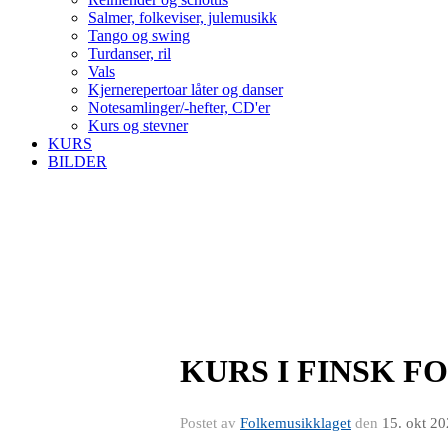
Salmer, folkeviser, julemusikk
Tango og swing
Turdanser, ril
Vals
Kjernerepertoar låter og danser
Notesamlinger/-hefter, CD'er
Kurs og stevner
KURS
BILDER
KURS I FINSK 
Postet av
Folkemusikklaget
den
15. okt 2